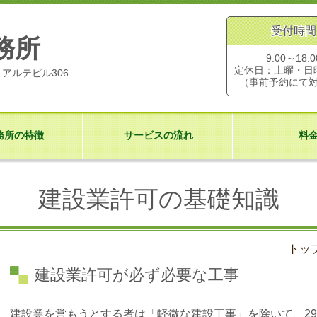
受付時間
務所
9:00～18:0
定休日：土曜・日
 アルテビル306
（事前予約にて
務所の特徴
サービスの流れ
料
建設業許可の基礎知識
トッ
建設業許可が必ず必要な工事
建設業を営もうとする者は
「軽微な建設工事」を除いて、
2