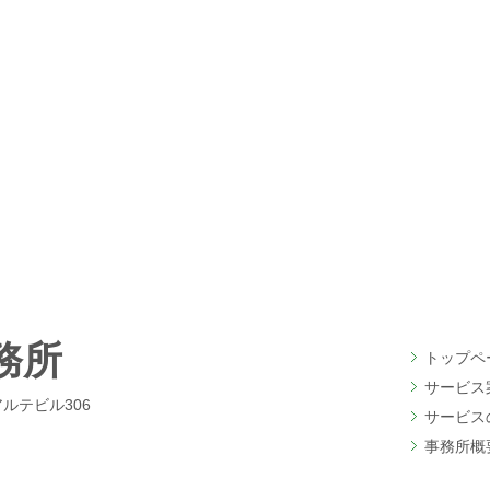
ら
務所
トップペ
サービス
アルテビル306
サービス
事務所概