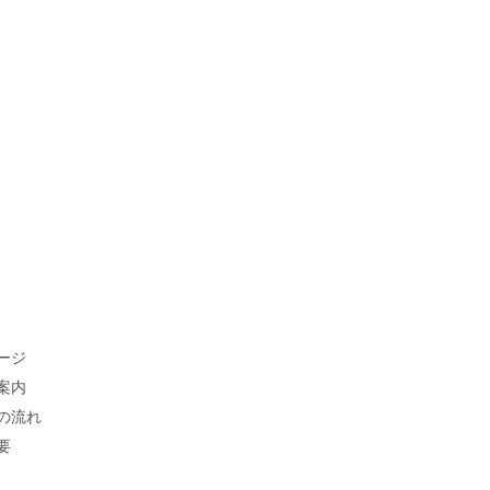
ージ
案内
の流れ
要